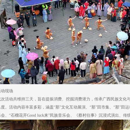
活动现场
此次活动共维持三天，旨在提振消费、挖掘消费潜力，传承广西民族文化
名度。活动内容丰富多彩，涵盖“那”文化互动展演、“那”田市集、“那”田
乐会、“石榴花开Good luck来”民族音乐会、《蔡村往事》沉浸式演出、